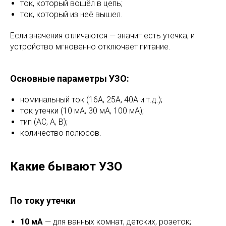
ток, который вошёл в цепь;
ток, который из неё вышел.
Если значения отличаются — значит есть утечка, и
устройство мгновенно отключает питание.
Основные параметры УЗО:
номинальный ток (16А, 25А, 40А и т.д.);
ток утечки (10 мА, 30 мА, 100 мА);
тип (AC, A, B);
количество полюсов.
Какие бывают УЗО
По току утечки
10 мА
— для ванных комнат, детских, розеток;